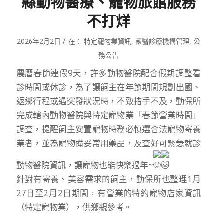
縣動物醫療、寵物旅館服務
不打烊
/
2026年2月2日
在：
特定寵物業資訊
,
獸醫診療機構管理
,
公
務公告
農曆春節連假9天，許多動物醫院配合假期調整看
診時間或休診，為了讓飼主在年節期間規劃出國、
返鄉行程或遇突發狀況時，不致措手不及，動保所
完成轄內動物醫院與特定寵物業「春節營業時間」
調查，提醒飼主安置寵物時務必慎選合法寵物寄養
業者，並為寵物備妥常用藥品，及查好可緊急就診
動物醫院資訊，讓寵物也能快樂過年~
針對有寄養、美容需求的飼主，動保所也整理1月
27日至2月2日期間，有營業的特約寵物店家資訊
（特定寵物業），供鄉親參考。