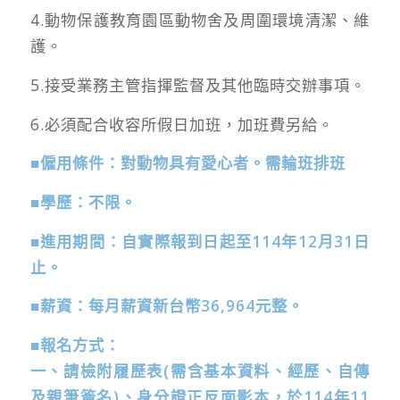
4.動物保護教育園區動物舍及周圍環境清潔、維
護。
5.接受業務主管指揮監督及其他臨時交辦事項。
6.必須配合收容所假日加班，加班費另給。
■
僱用條件：對動物具有愛心者
。需輪班排班
■
學歷：不限
。
■
進用期間：自實際報到日起至
114
年
12
月
31
日
止。
■
薪資：每月薪資新台幣36,964元整。
■
報名方式：
一、請檢附履歷表
(
需含基本資料、經歷、自傳
及親筆簽名
)
、身分證正反面影本，於
114
年11