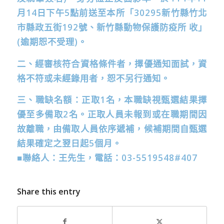
月14
日下午
5
點前送至本所「
30295
新竹縣竹北
市縣政五街
192
號、新竹縣動物保護防疫所
收」
(
逾期恕不受理
)
。
二、經審核符合資格條件者，擇優通知面試，資
格不符或未經錄用者，恕不另行通知。
三、職缺名額：正取1
名，本職缺視甄選結果擇
優至多備取2
名。正取人員未報到或在職期間因
故離職，由備取人員依序遞補，候補期間自甄選
結果確定之翌日起5
個月。
■
聯絡人：王先生，電話：
03-5519548#407
Share this entry