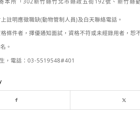
寄本所「302新竹縣竹北市縣政五街192號、新竹縣
封上註明應徵職缺(動物管制人員)及白天聯絡電話。
合資格條件者，擇優通知面試，資格不符或未經錄用者，恕
1名。
，電話：03-5519548#401
y