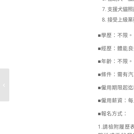
支援犬貓照
接受上級業
■學歷：不限。
■經歷：體能
■年齡：不限。
■條件：需有
新竹縣動物保護防疫所115年度「寵物
■僱用期限起
屍體儲存費」及「動...
■僱用薪資：每
■報名方式：
1.請檢附履歷