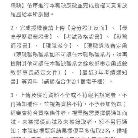
職缺】依序進行本職缺應徵並完成授權同意開放
履歷給本所調閱。
2、完成授權後請上傳【身分證正反面】、【最
高學歷畢業證書】、【考試及格證書】、【獸醫
師證書】、【現職派令】、【現職銓敘審定函
（現職職務職系如不可調任本職務職系者，請再
檢附其他可調任本職缺職系之銓敘部審定函或敘
敘部專長認定文件）】、【最近3年考績通知
書】等資料（請掃描合併為1個電子檔）。
3、上傳及檢附資料不全或不符報名規定者，不
再通知補件，並視為資格不符，不予參加甄選；
經審查符合資格條件者，視業務需要擇優通知面
試，未獲擇優面試及未獲錄取者，恕不另行通
知；本職缺視甄選結果擇優至多備取2名，候補