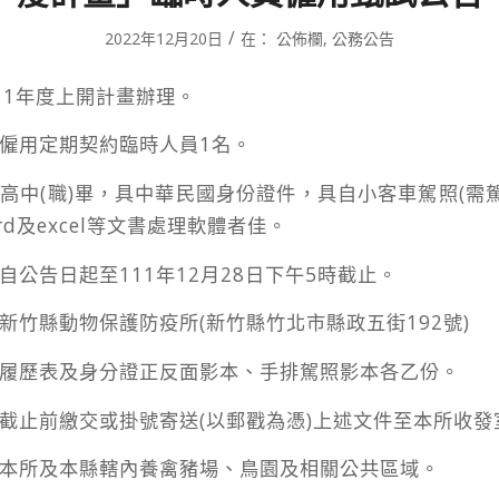
/
2022年12月20日
在：
公佈欄
,
公務公告
111年度上開計畫辦理。
：僱用定期契約臨時人員1名。
：高中(職)畢，具中華民國身份證件，具自小客車駕照(需
word及excel等文書處理軟體者佳。
：自公告日起至111年12月28日下午5時截止。
：新竹縣動物保護防疫所(新竹縣竹北市縣政五街192號)
：履歷表及身分證正反面影本、手排駕照影本各乙份。
：截止前繳交或掛號寄送(以郵戳為憑)上述文件至本所收發
：本所及本縣轄內養禽豬場、鳥園及相關公共區域。