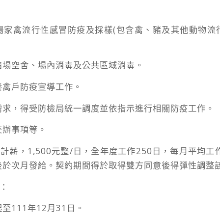
場家禽流行性感冒防疫及採樣(包含禽、豬及其他動物流
豬場空舍、場內消毒及公共區域消毒。
養禽戶防疫宣導工作。
需求，得受防檢局統一調度並依指示進行相關防疫工作。
交辦事項等。
日計薪，1,500元整/日，全年度工作250日，每月平均工
後於次月發給。契約期間得於取得雙方同意後得彈性調整
間：
至111年12月31日。