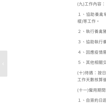
(九)工作內容：
１、協助養禽
樣)等工作。
２、執行養禽
３、協助執行
４、因應疫情
新竹縣動物保護防疫所動物管制人員2
５、其他相關
名徵才公告
(十)待遇：按
工作天數核算
(十一)僱用期
１、自簽約日起