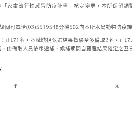
年度「家禽流行性感冒防疫計畫」核定變更，本所保留調
疑問可電洽(03)5519548分機502向本所水禽動物防疫
額：正取1名，本職缺視甄選結果擇優至多備取2名。正
職，由備取人員依序遞補，候補期間自甄選結果確定之翌
y