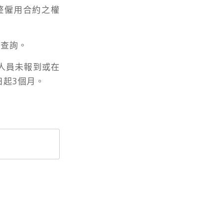
整僱用合約之權
課查詢。
取人員未報到或在
日起3個月。