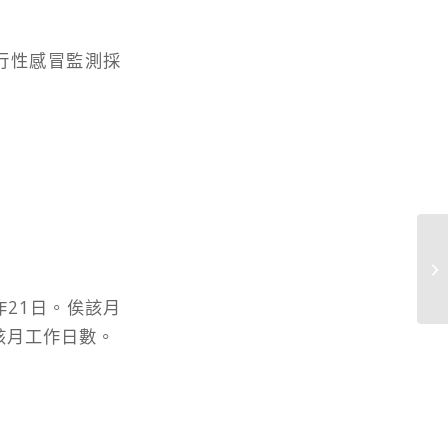
行性感冒監測採
作21日。俟該月
該月工作日數。