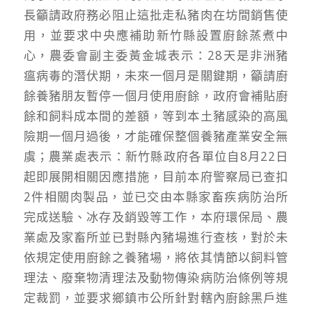
長籲請政府務必阻止這批走私豬肉在坊間銷售使
用，並要求中央應補助新竹縣設置廚餘蒸煮中
心，農委會副主委黃金城表示：28天是非洲豬
瘟病毒的潛伏期，未來一個月是關鍵期，籲請廚
餘養豬朋友暫停一個月使用廚餘，政府會補貼廚
餘和飼料成本間的差額，等到本土豬感染的高風
險期一個月過後，才能確保整個養豬產業安全無
虞；農業處表示：新竹縣政府各單位自8月22日
起即展開相關因應措施，目前本府警察局已查扣
2件相關肉製品，並已交由本縣家畜疾病防治所
完成送驗、冰存及銷毀等工作，本府環保局、農
業處及家畜所並已對縣內豬場進行查核，對於未
依規定使用廚餘之養豬場，將依其情節以飼料管
理法、廢棄物清理法及動物傳染病防治條例等規
定裁罰，並要求鄉鎮市公所針對轄內廚餘黑戶進