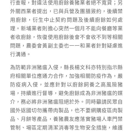
行查報，對違法使用廚餘養豬業者絕不寬貸；另
外關西業者提出，已與兵營及團膳簽約，後續禁
用廚餘，衍生中止契約問題及後續廚餘如何處
理。新埔業者則擔心突然一個月不能向餐廳等業
者收廚餘，恢復使用廚餘後會不會收不到等相關
問題，農委會黃副主委也一一和業者針對疑慮進
行溝通。
為防範非洲豬瘟入侵，縣長楊文科亦特別指示縣
府相關單位應通力合作，加強相關防疫作為，嚴
防疫病入侵，並應針對以廚餘飼養之高風險豬
場，持續進行督導，避免廚餘成為非洲豬瘟的媒
介，務必將非洲豬瘟阻絕於外。同時籲請民眾自
國外返國切勿攜帶肉製品，也不要網購疫區肉製
品、月餅等產品，養豬農友應落實豬場人車門禁
管制、場區定期清潔消毒等生物安全措施，維護