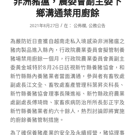
非洲豬瘟，農委會副主委下
鄉溝通禁用廚餘
/
2021年8月27日
在：
公佈欄
,
公務公告
為嚴防近日查獲自越南走私入境感染非洲豬瘟之
豬肉製品進入縣內，行政院農業委員會擬管制養
豬場禁用廚餘一個月，行政院農業委員會黃副主
委黃金城特於8月26日訪視新竹縣養豬協會，和
新竹縣縣內養豬業者當面溝通，參與者有畜牧處
副處長江文全、畜牧處畜產管理科葉昇炎科長、
新竹縣養豬協會理事長陳進裕、新竹縣政府農業
處副處長傅琦媺、家畜疾病防治所所長彭正宇及
新竹縣養豬業者約六十餘人，熱烈討論即將實施
的廚餘養豬管制措施。
為了確保養豬產業的安全及永續經營，豬協理事