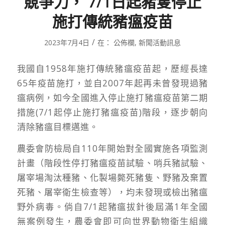
競爭力， 7/1日起豬隻停止
施打傳統豬瘟疫苗
/
2023年7月4日
在：
公佈欄
,
新聞活動訊息
我國自1958年施打傳統豬瘟疫苗起，歷經長達
65年疫苗施打，並自2007年起再未曾發現過豬
瘟病例，如今全國進入停止施打豬瘟疫苗第二期
措施(7/1起停止施打豬瘟疫苗)階段，逐步朝向
清除豬瘟目標邁進。
農委會防檢局自110年開始對全國實施各項監測
計畫（階段性停打豬瘟疫苗試驗、哨兵豬試驗、
屠宰場淘汰種豬、化製場斃死豬隻、野豬及棄置
死豬、屠宰衛生檢查等），均未發現或檢出豬瘟
野外病毒。倘自7/1起豬瘟拔針後屆滿1年全國
無案例發生，農委會即可向世界動物衛生組織