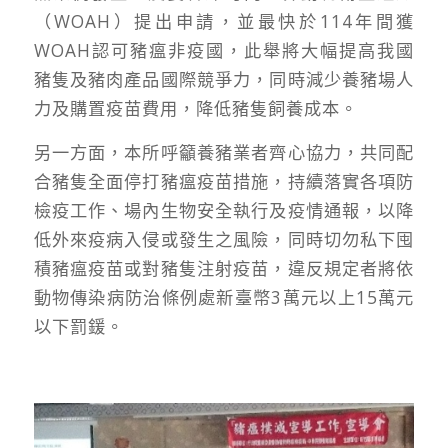
（WOAH）提出申請，並最快於114年間獲
WOAH認可豬瘟非疫國，此舉將大幅提高我國
豬隻及豬肉產品國際競爭力，同時減少養豬場人
力及購置疫苗費用，降低豬隻飼養成本。
另一方面，本所呼籲養豬業者齊心協力，共同配
合豬隻全面停打豬瘟疫苗措施，持續落實各項防
檢疫工作、場內生物安全執行及疫情通報，以降
低外來疫病入侵或發生之風險，同時切勿私下囤
積豬瘟疫苗或對豬隻注射疫苗，違反規定者將依
動物傳染病防治條例處新臺幣3萬元以上15萬元
以下罰鍰。