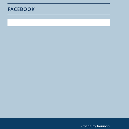
FACEBOOK
- made by
bouncin