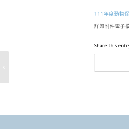
111年度動物
詳如附件電子
Share this entr
廢止「辦理本縣羊隻羊
痘疫苗注射工作」公告