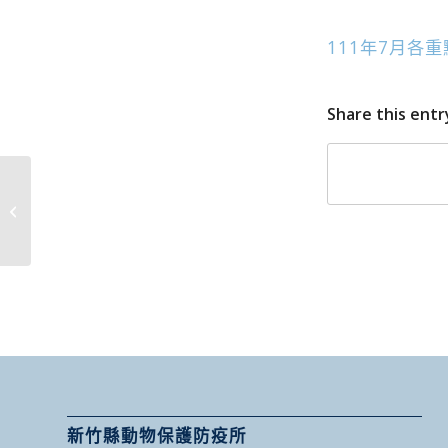
111年7月各
Share this entr
尖石鄉 免費狂犬病巡迴
預防注射及寵物登記活
動
新竹縣動物保護防疫所