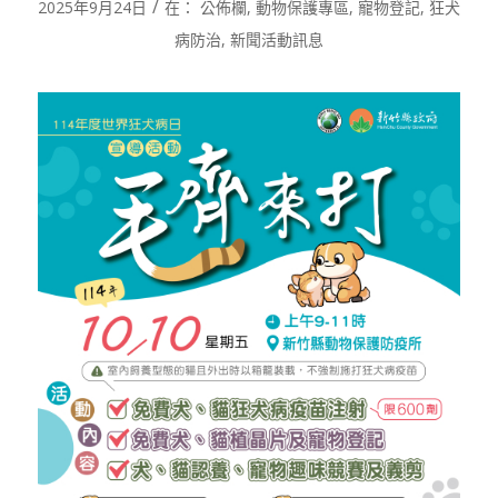
/
2025年9月24日
在：
公佈欄
,
動物保護專區
,
寵物登記
,
狂犬
病防治
,
新聞活動訊息