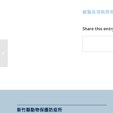
獸醫各項執照
Share this entr
113年4月各重點水產養
殖縣市之水生動物病例
資料
新竹縣動物保護防疫所