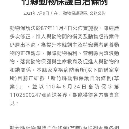
竹縣動物保護自治條例
/
2021年7月9日
在：
動物保護專區
,
公務公告
動物保護法於87年11月4日公佈實施後，雖經歷
多次修正，惟人與動物間的衝突及動物虐待案件
仍層出不窮，為提升本縣飼主及特寵業者飼養動
物的正確觀念、保障動物福利、管制縣內流浪動
物、落實動物保護與生命教育及促進人與動物的
和諧關係，本縣家畜疾病防治所(以下簡稱家畜
所)目前正研擬「新竹縣動物保護自治條例(草
案)」，並以110年6月24日畜防保字第
1102500247號函送各界，期能獲得各方寶貴意
見。
新竹縣動物保護自治條例(草案)內詳列本縣各相