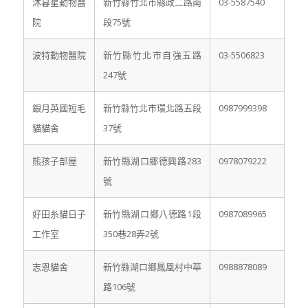
沐暮星動物醫
新竹縣竹北市縣政二路南
03-5587540
院
段75號
波特動物醫院
新竹縣竹北市自強五路
03-5506823
247號
銀月英國短毛
新竹縣竹北市環北路五段
0987999398
貓貓舍
37號
熊孩子部屋
新竹縣湖口鄉德興路283
0978079222
號
好田糸貓日子
新竹縣湖口鄉八德路1段
0987089965
工作室
350巷28弄2號
志恩貓舍
新竹縣湖口鄉鳳凰村中華
0988878089
路106號