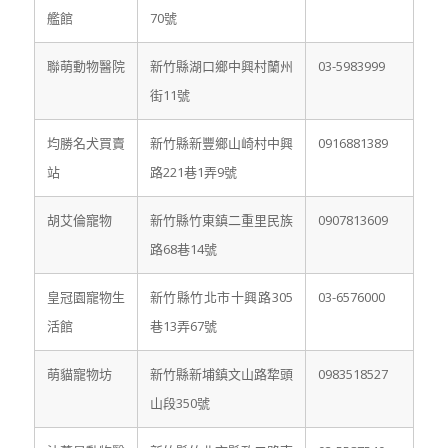
艦館
70號
聯萌動物醫院
新竹縣湖口鄉中興村蘭州
03-5983999
街11號
均勝名犬買賣
新竹縣新豐鄉山崎村中興
0916881389
站
路221巷1弄9號
胡艾倫寵物
新竹縣竹東鎮二重里民族
0907813609
路68巷14號
皇冠園寵物生
新竹縣竹北市十興路305
03-6576000
活館
巷13弄67號
萌貓寵物坊
新竹縣新埔鎮文山路犂頭
0983518527
山段350號