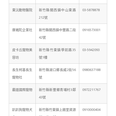
東沅動物醫院
新竹縣關西鎮中山東路
03-5878878
212號
摩揭陀企業社
新竹縣關西鎮中豐路二段
0916573001
42號
皮卡丘寵物美
新竹縣竹東鎮學前路35
03-5942093
容坊
號1樓
長生柯基長生
新竹縣湖口鄉長威2街56
0980637188
寵物社
號
霸道國際寵物
新竹縣新豐鄉青埔村3鄰
0972211767
43號
趴趴狗寵物犬
新竹縣竹東鎮上舘里資源
0910000404