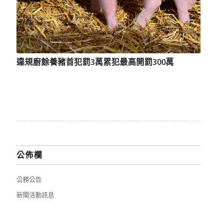
違規廚餘養豬首犯罰3萬累犯最高開罰300萬
公佈欄
公務公告
新聞活動訊息