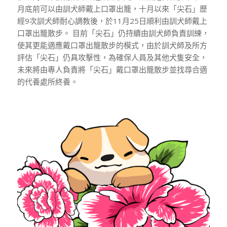
月底前可以由訓犬師戴上口罩出籠，十月以來「尖石」歷
經9次訓犬師耐心調教後，於11月25日順利由訓犬師戴上
口罩出籠散步。 目前「尖石」仍持續由訓犬師負責訓練，
使其更能適應戴口罩出籠散步的模式，由於訓犬師及所方
評估「尖石」仍具攻擊性，為確保人員及其他犬隻安全，
未來將由專人負責將「尖石」戴口罩出籠散步並找尋合適
的代養處所終養。