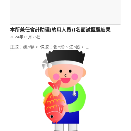
本所兼任會計助理(約用人員)1名面試甄選結果
2024年11月26日
正取：姚○鑾。 備取：張○珍、江○欣。 …