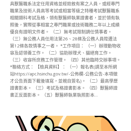
具獸醫職系法定任用資格並經銓敘有案之人員，或經專門
職業及技術人員高等考試或相當等級之特種考試獸醫職系
相關類科考試及格，領有獸醫師執業證書者，並於領有執
照後，實際從事相當之專門職業或技術職務二年以上成績
優良有證明文件者。 （二）無考試限制調任情事者。
（三）無公務人員任用法第26、28條及公務人員陞遷法
第12條各款情事之一者。 *工作項目： （一）辦理動物收
容及認領養工作。 （二）協助辦理犬、貓絕育工作。
（三）收容所庶務工作管理。 （四）其他臨時交辦事項。
*聯絡方式： 【檢具資料】： （一）報名表(請至本所網
站https://apc.hsinchu.gov.tw/-公佈欄-公務公告-本項徵
才公告頁面下載後填寫，並親自簽名)。 （二）最高學歷
證書影本。 （三）考試及格證書影本。 （四）獸醫師證
書正反面影本。 （五）獸醫師執業執照影本…