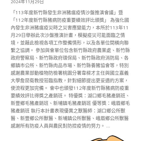
2024年11月29日
「113年度新竹縣發生非洲豬瘟疫情沙盤推演會議」暨
「112年度新竹縣豬病防疫重要績效評比頒獎」 為強化國
內發生非洲豬瘟疫災時之災害應變能力，本所於113年11
月29日舉辦此次沙盤推演計畫，模擬疫災可能面臨之情
境，並藉此檢視各項工作整備情形，以及各單位間橫向聯
繫之協調。 參加與會單位包含新竹縣政府農業處、新竹縣
政府警察局、新竹縣政府環保局、新竹縣政府消防局、各
鄉鎮市公所、新竹縣肉品市場、新竹縣養豬協會等，特別
感謝農業部動植物防檢署桃園分署韋樑才主任與國立嘉義
大學詹昆衛教授蒞臨指教，針對細節提出更妥適的方案，
使流程更加完備。 會中也頒發112年度新竹縣豬病防疫重
要績效評比得獎之產銷班。 特優獎：湖口鄉毛豬產銷班、
新豐鄉毛豬產銷班、新埔鎮毛豬產銷班 優等獎：峨眉鄉毛
豬產銷班 執行本計畫表現優異之獸醫師：湖口鄉公所獸
醫、新豐鄉公所獸醫、新埔鎮公所獸醫、峨眉鄉公所獸醫
感謝所有防疫人員與農民對防控疫情的努力。 …