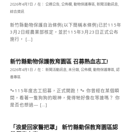
/
2026年4月7日
在：
公務公告
,
公佈欄
,
動物保護專區
,
新聞活動訊息
,
綜合資訊
新竹縣動物保護自治條例(以下簡稱本條例)已於115年
3月2日經農業部核定，並於115年3月23日正式公布
施行， […]
新竹縣動物保護教育園區 召募熱血志工!
/
2026年4月1日
在：
新聞活動訊息
,
未分類
,
公佈欄
,
動物保護專區
,
認
養專區
🐾115年度志工招募，正式開跑！🐾 你曾經在某個瞬
間，看著一隻狗狗的眼神，覺得牠好像在等誰嗎？ 你
是否也想過— […]
「浪愛回家醫把罩」 新竹縣動保教育園區認