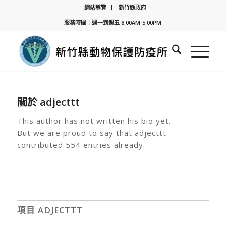
網站導覽
新竹縣政府
服務時間：週一到週五 8:00AM-5:00PM
關於
adjecttt
This author has not written his bio yet.
But we are proud to say that
adjecttt
contributed 554 entries already.
項目 ADJECTTT