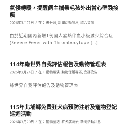
氣候轉暖，提醒飼主攜帶毛孩外出當心壁蝨接
觸
/
2026年3月27日
在：
未分類
,
新聞活動訊息
,
綜合資訊
由於近期國內新增1例國人發熱伴血小板減少綜合症
(Severe Fever with Thrombocytope […]
114年綠世界自我評估報告及動物管理表
/
2026年3月24日
在：
動物展演
,
動物保護專區
,
公務公告
綠世界自我評估報告及動物管理表
115年北埔鄉免費狂犬病預防注射及寵物登記
巡迴活動
/
2026年3月20日
在：
寵物登記
,
狂犬病防治
,
新聞活動訊息