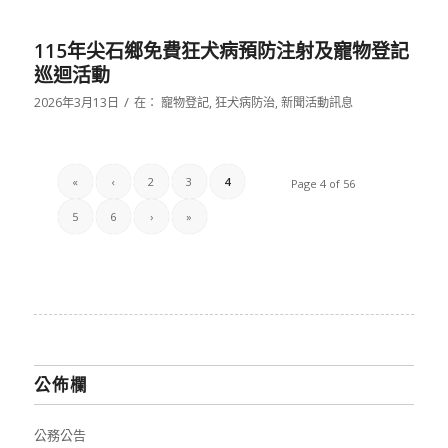
115年尖石鄉免費狂犬病預防注射及寵物登記
巡迴活動
/
2026年3月13日
在：
寵物登記
,
狂犬病防治
,
新聞活動訊息
«
‹
2
3
4
Page 4 of 56
5
6
›
»
公佈欄
公務公告