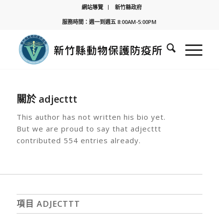
網站導覽
新竹縣政府
服務時間：週一到週五 8:00AM-5:00PM
關於
adjecttt
This author has not written his bio yet.
But we are proud to say that
adjecttt
contributed 554 entries already.
項目 ADJECTTT