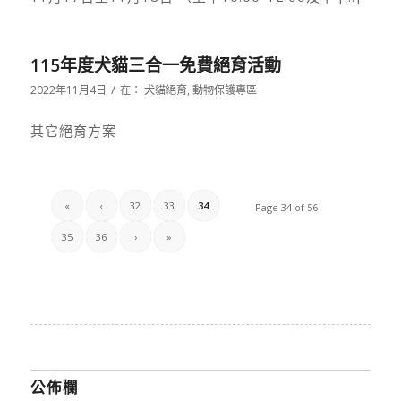
115年度犬貓三合一免費絕育活動
/
2022年11月4日
在：
犬貓絕育
,
動物保護專區
其它絕育方案
«
‹
32
33
34
Page 34 of 56
35
36
›
»
公佈欄