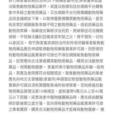
新竹縣家畜疾病防治所(以下簡稱家畜所)近來查獲多起違
法販售動物用藥品案件，其違法態樣包括在網路平台轉售
家中多餘之動物用藥品，又在網路平台刊登團購動物用藥
品訊息讓網友下單，以取得優惠價購買動物用藥品，甚至
有民眾於網路販售來路不明之動物用藥品，倘若該藥品為
動物用禁藥、偽藥或劣藥將涉及刑罰，將被移送司法機關
偵辦，不但無法獲利恐需承受牢獄之災！得不償失，切勿
以身試法。 新竹縣家畜疾病防治所彭所長呼籲業者販售動
物用藥品應先申請取得動物用藥販賣業許可證，而即使持
有動物用藥品販賣業許可證也不得在網路販售動物用藥
品，民眾應向合法業者購買動物用藥品，購買合法動物用
藥品，保障動物健康。 家畜所表示動物用藥品非屬一般商
品，買賣及使用應符合相關規定，販售動物用藥品的業者
應先向地方主管機關(家畜所)申請登記核發動物用藥品販
賣業許可證且須有實體販售場所始得營業，否則將違反動
物用藥品管理法第19條規定，處新臺幣9萬元以上至45萬
元以下罰鍰。民眾為家中寵物選購藥品時，應先經由獸醫
師診斷後開立處方箋，並向領有動物用藥品販賣業許可證
之業者購買，購買合法動物用藥品才能確保動物健康。 連