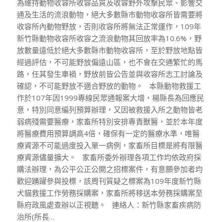
為維持動物收容所收容品質及收容野外攻擊民眾、影響交
通及生活的流浪動物，絕大多數縣市動物收容所皆需要將
收容所內動物野放，否則收容所將無法正常運作，109年
新竹縣動物收容所收容之流浪動物其回放率為10.6%，野
放數量遠低於絕大多數縣市動物收容所，至於野放地點皆
經過評估，不可能野放偏遠山區，也不會在交通繁忙的馬
路，任其發生車禍，野放前皆公告並與收容所志工討論及
確認，不可能野放不適合野放的動物。 本縣動物救援工
作於107年因1999專線民眾通報案大增，楊縣長為回應民
意，特別同意編列預算辦理，又因被救援入所之動物皆老
弱病殘需要醫療，家畜所特別安排專責獸醫，並於本年度
將醫療費用預算調高4倍，確保有一定的醫療水準，唯醫
療資源不可能過度投入單一病例，家畜所目標是將有限醫
療資源儘量擴大。 家畜所委外辦理各項工作均依政府採
購法辦理，為公平公正公開之招標案件，有意願參加者均
歡迎踴躍參與投標，該周刊質疑之標案為109年度新竹縣
犬貓救援工作勞務採購案，家畜所將移送本勞務採購案至
縣府政風處查辦以正視聽。 連絡人：新竹縣家畜疾病防
治所(所長…