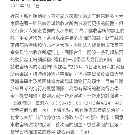
2021年3月12日
近來，新竹縣動物收容所周六來幫忙的志工越來越多，大
家懷抱著一腔熱血希望給收容所內浪浪們更多的關愛，但
又有多少人知道貓狗的大小事呢？ 為了讓收容所的志工們
除了用愛遛狗外，還可以獲得更多犬貓的知識，新竹縣家
畜疾病防治所和竹北社區大學、財團法人建蓁環境教育基
金會及竹北收容所遛狗志工團隊合作，開設一系列超紮實
的動保志工培訓課程~讓我們一起學習犬貓行為知識，認
識收容所內的浪浪們! 本課程將於3月13日起每周六於家畜
所內舉辦，特聘講師徐莉寧醫師，徐莉寧畢業於臺灣大學
獸醫學碩士及英國林肯大學臨床動物行為碩士，目前任職
於會思考的狗行為獸醫團隊，為學有專精的動物行為學
家，機會難得，歡迎大家一齊來遛狗，一齊來認識貓狗。
上課時間：每週六10：00-15：00（3/13至4/24、4/3
清明連假放假一次） 上課地點：新竹縣家畜疾病防治所、
竹北收容所（新竹縣竹北市縣政五街192號） 對象：願意
來收容所遛狗的民眾、養狗貓的飼主、欲養狗貓的民眾、
想學習狗貓知識的夥伴 課程內容： Part…