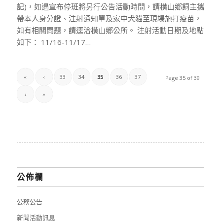
記)，如遇宣布停班將另行公告活動時間，請橫山鄉飼主攜
帶本人身分證、注射通知單及家中犬貓至現場施打疫苗，
如有相關問題，請逕洽橫山鄉公所。 注射活動日期及地點
如下： 11/16-11/17…
«
‹
33
34
35
36
37
Page 35 of 39
›
»
公佈欄
公務公告
新聞活動訊息